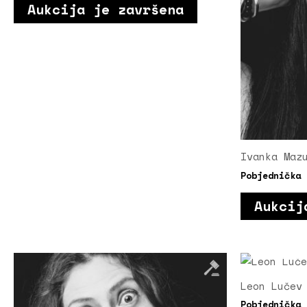
Aukcija je završena
Ivanka Maz
Pobjednička
Aukcij
Leon Lučev
Pobjednička