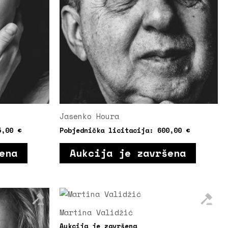
Jasenko Houra
5,00
€
Pobjednička licitacija:
600,00
€
ena
Aukcija je završena
Martina Validžić
Aukcija je završena