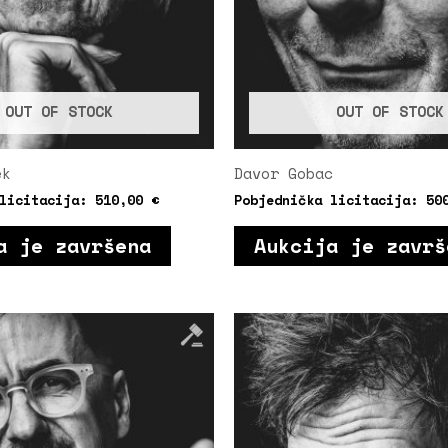
OUT OF STOCK
OUT OF STOCK
ek
Davor Gobac
 licitacija:
510,00
€
Pobjednička licitacija:
50
a je završena
Aukcija je završ