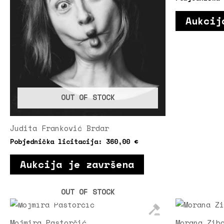
Aukcij
OUT OF STOCK
Judita Franković Brdar
Pobjednička licitacija:
360,00
€
Aukcija je završena
OUT OF STOCK
Mojmira Pastorčić
Morana Zib