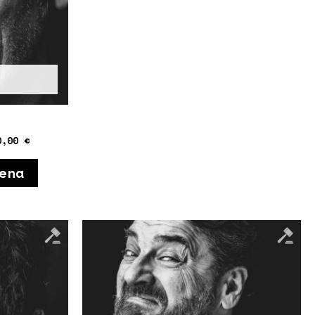
0,00
€
ena