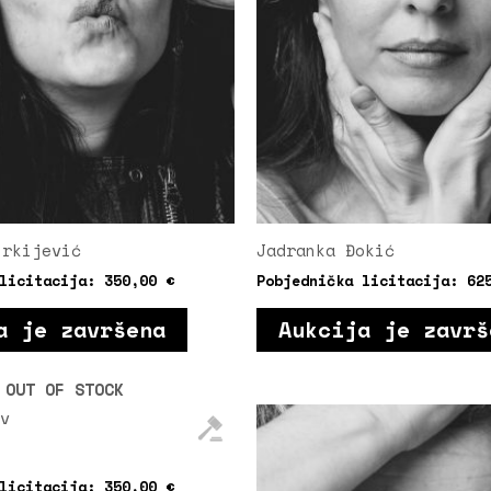
urkijević
Jadranka Đokić
 licitacija:
350,00
€
Pobjednička licitacija:
62
a je završena
Aukcija je završ
OUT OF STOCK
 licitacija:
350,00
€