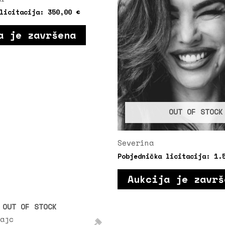
 licitacija:
350,00
€
a je završena
OUT OF STOCK
Severina
Pobjednička licitacija:
1.
Aukcija je završ
OUT OF STOCK