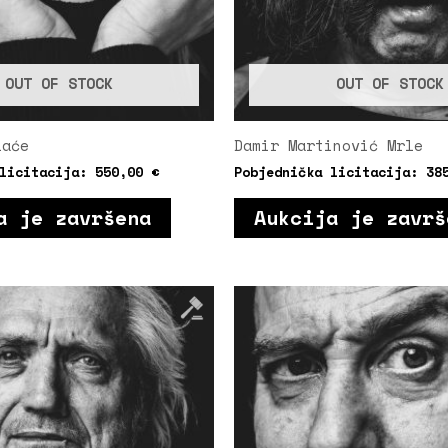
OUT OF STOCK
OUT OF STOCK
laće
Damir Martinović Mrle
 licitacija:
550,00
€
Pobjednička licitacija:
38
a je završena
Aukcija je završ