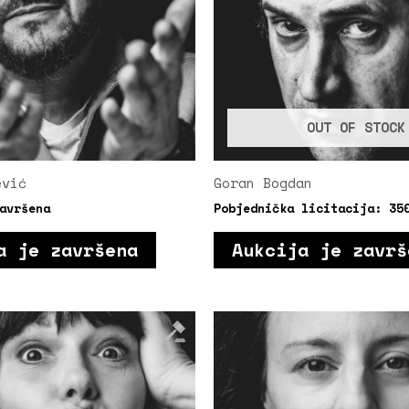
OUT OF STOCK
ević
Goran Bogdan
avršena
Pobjednička licitacija:
35
a je završena
Aukcija je završ