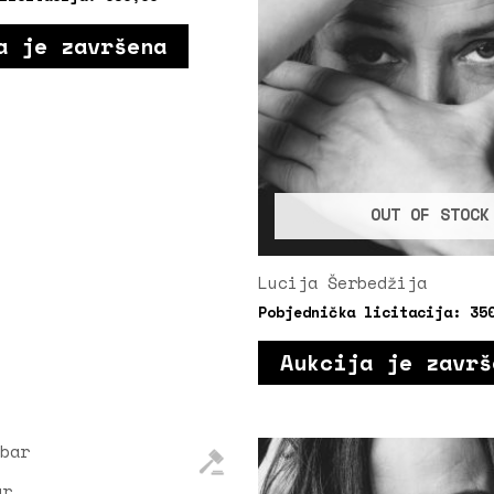
a je završena
OUT OF STOCK
Lucija Šerbedžija
Pobjednička licitacija:
35
Aukcija je završ
ar